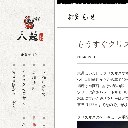
もうすぐクリ
2014/12/18
来週はいよいよクリスマスで
今回は阿蘇店からから車で10
場所は南阿蘇｢あその望の郷く
ツリーは高さ17メートルと1
水田に浮かぶ逆さツリーはと
来年2月22日までなので、ぜ
クリスマスのケーキは、お手