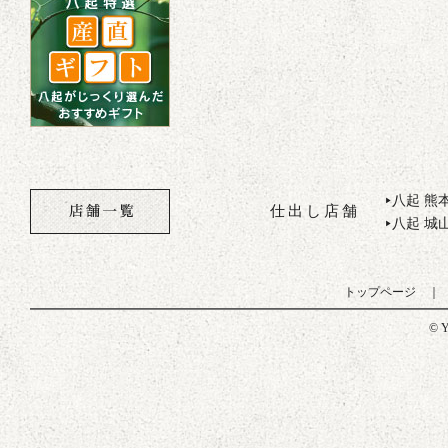
八起 熊
▶
仕出し店舗
八起 城
▶
トップページ
© Y