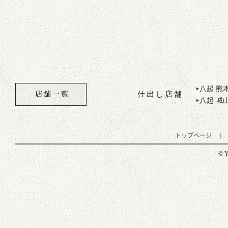
八起 熊
▶
仕出し店舗
八起 城
▶
トップページ
© Y