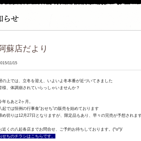
阿蘇店だより
2015/11/15
暦の上では、立冬を迎え、いよいよ冬本番が近づいてきました
皆様、体調崩されていらっしゃいませんか？
今年もあと2ヶ月。
八起では恒例の行事食”おせち”の販売を始めております
締め切りは12月27日となりますが、限定品もあり、早々の完売が予想されま
お近くの八起各店までお問合せ、ご予約お待ちしております。(^o^)/
おせちのチラシはこちらです。