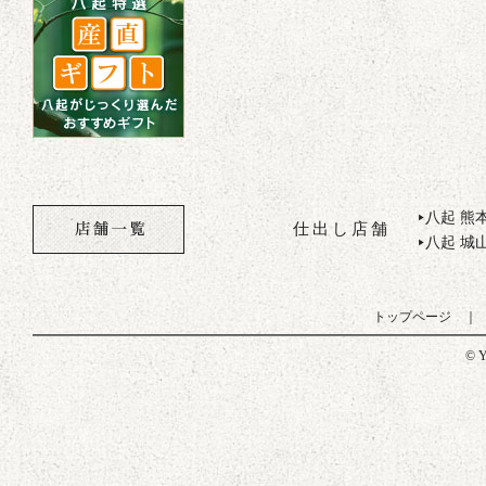
八起 熊
▶
仕出し店舗
八起 城
▶
トップページ
© Y