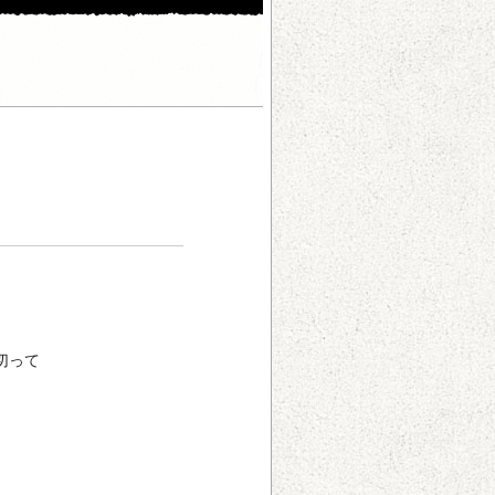
切って
。