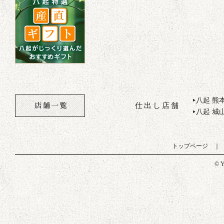
八起 熊
▶
仕出し店舗
八起 城
▶
トップページ
© Y