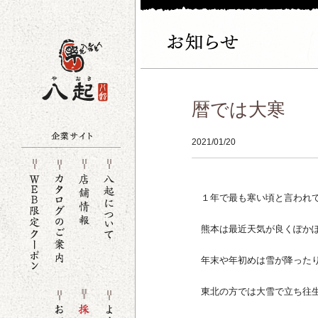
暦では大寒
2021/01/20
１年で最も寒い頃と言われて
熊本は最近天気が良くぽかぽ
年末や年初めは雪が降ったり
東北の方では大雪で立ち往生