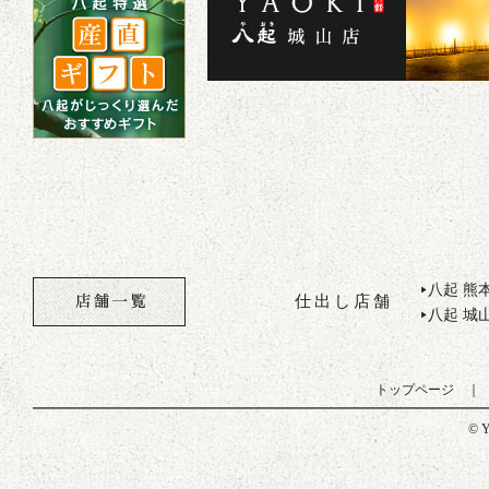
八起 熊
▶
仕出し店舗
八起 城
▶
トップページ
© Y